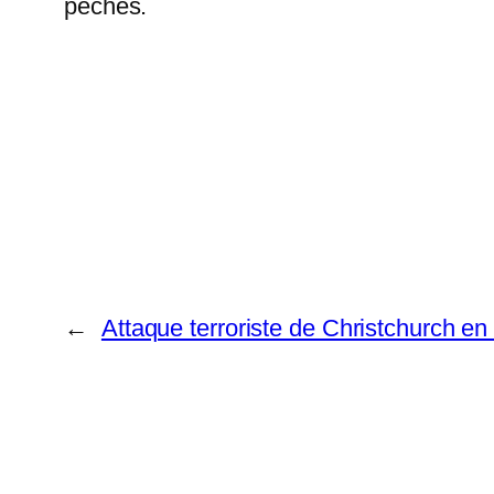
péchés.
←
Attaque terroriste de Christchurch e