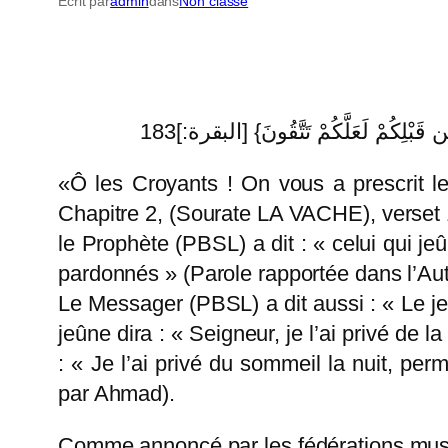
Écrit par
admin
dans
Non classé
لِكُمْ لَعَلَّكُمْ تَتَّقُونَ} [البقرة:]183
«Ô les Croyants ! On vous a prescrit le
Chapitre 2, (Sourate LA VACHE), verset 
le Prophète (PBSL) a dit : « celui qui 
pardonnés » (Parole rapportée dans l’Aut
Le Messager (PBSL) a dit aussi : « Le jeû
jeûne dira : « Seigneur, je l’ai privé de 
: « Je l’ai privé du sommeil la nuit, per
par Ahmad).
Comme annoncé par les fédérations mus