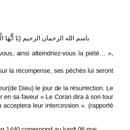
باسم الله الرحمان الرحيم {يَا أَيُّهَا الَّذِينَ آ
ous, ainsi atteindriez-vous la piété… »,
sur la récompense, ses péchés lui seront
ur(de Dieu) le jour de la résurrection. Le
der en sa faveur » Le Coran dira à son tour
u acceptera leur intercession ». (rapporté
n 1440 correspond au lundi 06 mai